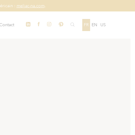
éricain :
meljac-na.com
.
Contact
FR
EN
US