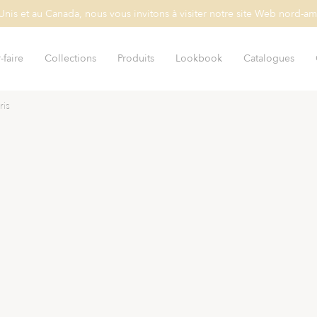
-Unis et au Canada, nous vous invitons à visiter notre site Web nord-am
-faire
Collections
Produits
Lookbook
Catalogues
ris