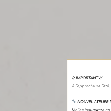
// IMPORTANT //
À l’approche de l’été, 
NOUVEL ATELIER 
Meljac inaugurera en