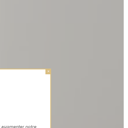
×
r augmenter notre