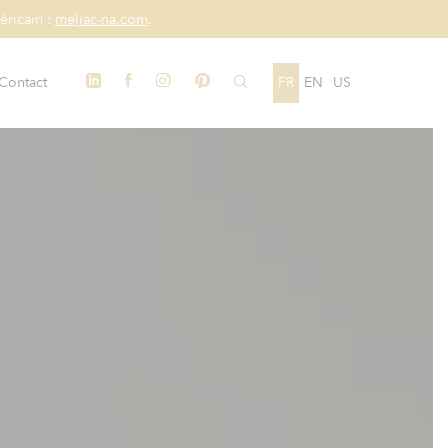
éricain :
meljac-na.com
.
Contact
FR
EN
US