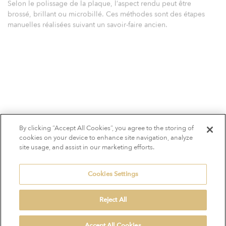
S
e
l
o
n
l
e
p
o
l
i
s
s
a
g
e
d
e
l
a
p
l
a
q
u
e
,
l
’
a
s
p
e
c
t
r
e
n
d
u
p
e
u
t
ê
t
r
e
b
r
o
s
s
é
,
b
r
i
l
l
a
n
t
o
u
m
i
c
r
o
b
i
l
l
é
.
C
e
s
m
é
t
h
o
d
e
s
s
o
n
t
d
e
s
é
t
a
p
e
s
m
a
n
u
e
l
l
e
s
r
é
a
l
i
s
é
e
s
s
u
i
v
a
n
t
u
n
s
a
v
o
i
r
-
f
a
i
r
e
a
n
c
i
e
n
.
TÉLÉCHARGER LE NUANCIER
By clicking “Accept All Cookies”, you agree to the storing of
cookies on your device to enhance site navigation, analyze
site usage, and assist in our marketing efforts.
Cookies Settings
Reject All
Accept All Cookies