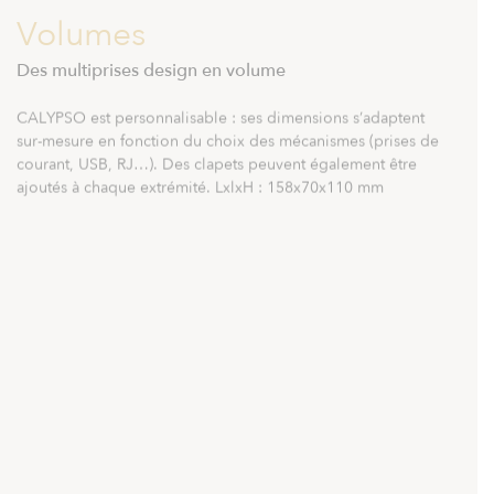
Volumes
Des multiprises design en volume
C
A
L
Y
P
S
O
e
s
t
p
e
r
s
o
n
n
a
l
i
s
a
b
l
e
:
s
e
s
d
i
m
e
n
s
i
o
n
s
s
’
a
d
a
p
t
e
n
t
s
u
r
-
m
e
s
u
r
e
e
n
f
o
n
c
t
i
o
n
d
u
c
h
o
i
x
d
e
s
m
é
c
a
n
i
s
m
e
s
(
p
r
i
s
e
s
d
e
c
o
u
r
a
n
t
,
U
S
B
,
R
J
…
)
.
D
e
s
c
l
a
p
e
t
s
p
e
u
v
e
n
t
é
g
a
l
e
m
e
n
t
ê
t
r
e
a
j
o
u
t
é
s
à
c
h
a
q
u
e
e
x
t
r
é
m
i
t
é
.
L
x
l
x
H
:
1
5
8
x
7
0
x
1
1
0
m
m