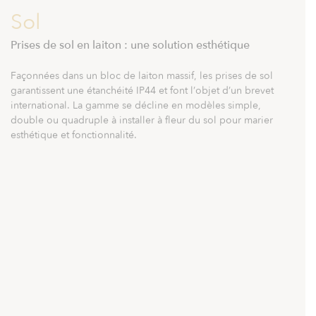
Sol
Prises de sol en laiton : une solution esthétique
F
a
ç
o
n
n
é
e
s
d
a
n
s
u
n
b
l
o
c
d
e
l
a
i
t
o
n
m
a
s
s
i
f
,
l
e
s
p
r
i
s
e
s
d
e
s
o
l
g
a
r
a
n
t
i
s
s
e
n
t
u
n
e
é
t
a
n
c
h
é
i
t
é
I
P
4
4
e
t
f
o
n
t
l
’
o
b
j
e
t
d
’
u
n
b
r
e
v
e
t
i
n
t
e
r
n
a
t
i
o
n
a
l
.
L
a
g
a
m
m
e
s
e
d
é
c
l
i
n
e
e
n
m
o
d
è
l
e
s
s
i
m
p
l
e
,
d
o
u
b
l
e
o
u
q
u
a
d
r
u
p
l
e
à
i
n
s
t
a
l
l
e
r
à
f
l
e
u
r
d
u
s
o
l
p
o
u
r
m
a
r
i
e
r
e
s
t
h
é
t
i
q
u
e
e
t
f
o
n
c
t
i
o
n
n
a
l
i
t
é
.