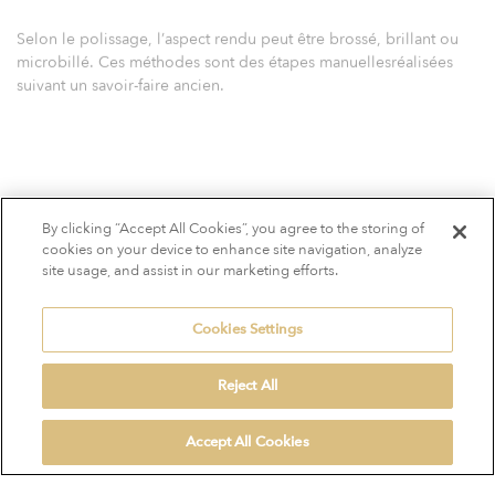
S
e
l
o
n
l
e
p
o
l
i
s
s
a
g
e
,
l
’
a
s
p
e
c
t
r
e
n
d
u
p
e
u
t
ê
t
r
e
b
r
o
s
s
é
,
b
r
i
l
l
a
n
t
o
u
m
i
c
r
o
b
i
l
l
é
.
C
e
s
m
é
t
h
o
d
e
s
s
o
n
t
d
e
s
é
t
a
p
e
s
m
a
n
u
e
l
l
e
s
r
é
a
l
i
s
é
e
s
s
u
i
v
a
n
t
u
n
s
a
v
o
i
r
-
f
a
i
r
e
a
n
c
i
e
n
.
TÉLÉCHARGER LE NUANCIER
By clicking “Accept All Cookies”, you agree to the storing of
cookies on your device to enhance site navigation, analyze
site usage, and assist in our marketing efforts.
Cookies Settings
Reject All
Accept All Cookies