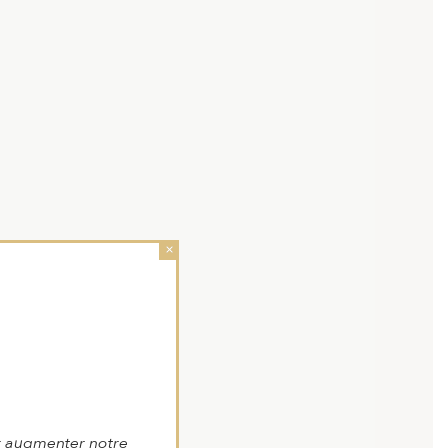
×
r augmenter notre