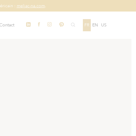
éricain :
meljac-na.com
.
Contact
FR
EN
US