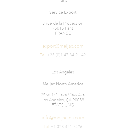
Paris
Service Export
3 rue de la Procession
75015 Paris
FRANCE
export@meljac.com
Tel.
+33 (0)1 47 34 21 42
Los Angeles
Meljac North America
2566 1/2 Lake View Ave
Los Angeles, CA 90039
ETATS-UNIS
info@meljac-na.com
Tel.
+1 323-421-7426