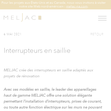
Pour les projets aux États-Unis et au Canada, nous vous invitons à visiter
notre site Web nord-américain :
meljac-na.com
.
La Maison
6 MAI 2021
RETOUR
Savoir-faire
Collections
Interrupteurs en saillie
Produits
Lookbook
MELJAC crée des interrupteurs en saillie adaptés aux
projets de rénovation
Catalogues
Contact
Avec ses modèles en saillie, le leader des appareillages
haut de gamme MELJAC offre une solution élégante
permettant l’installation d’interrupteurs, prises de courant,
FR
EN
US
ou toute autre fonction électrique sur les murs ne pouvant