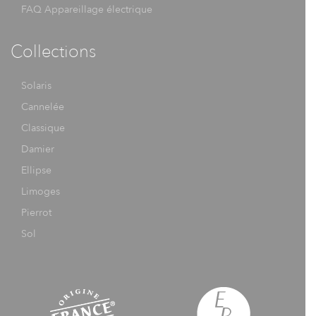
FAQ Appareillage électrique
Collections
Solaris
Cannelée
Classique
Damier
Ellipse
Limoges
Pierrot
Sol