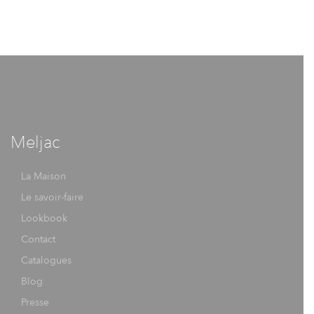
Meljac
La Maison
Le savoir-faire
Lookbook
Contact
Catalogues
Blog
Presse