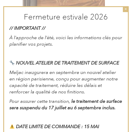
×
Fermeture estivale 2026
// IMPORTANT //
À l’approche de l’été, voici les informations clés pour
planifier vos projets.
NOUVEL ATELIER DE TRAITEMENT DE SURFACE
Meljac inaugurera en septembre un nouvel atelier
en région parisienne, conçu pour augmenter notre
capacité de traitement, réduire les délais et
renforcer la qualité de nos finitions.
Pour assurer cette transition,
le traitement de surface
sera suspendu du 17 juillet au 6 septembre inclus.
21 MAI 2026
Meljac célèbre la finition Antique Brass NA
DATE LIMITE DE COMMANDE : 15 MAI
Meljac met en lumière l’Antique Brass NA, une finition sur