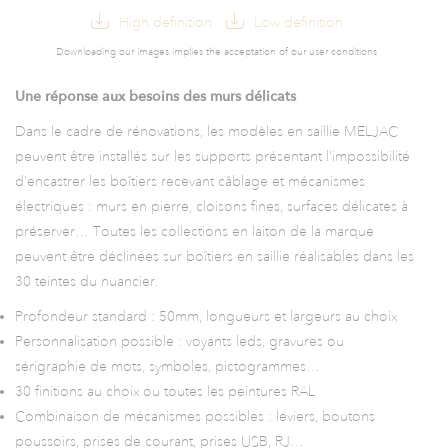
High definition
Low definition
Downloading our images implies the acceptation of our user conditions
Une réponse aux besoins des murs délicats
Dans le cadre de rénovations, les modèles en saillie MELJAC
peuvent être installés sur les supports présentant l’impossibilité
d’encastrer les boîtiers recevant câblage et mécanismes
électriques : murs en pierre, cloisons fines, surfaces délicates à
préserver… Toutes les collections en laiton de la marque
peuvent être déclinées sur boîtiers en saillie réalisables dans les
30 teintes du nuancier.
Profondeur standard : 50mm, longueurs et largeurs au choix
Personnalisation possible : voyants leds, gravures ou
sérigraphie de mots, symboles, pictogrammes…
30 finitions au choix ou toutes les peintures RAL
Combinaison de mécanismes possibles : leviers, boutons
poussoirs, prises de courant, prises USB, RJ…