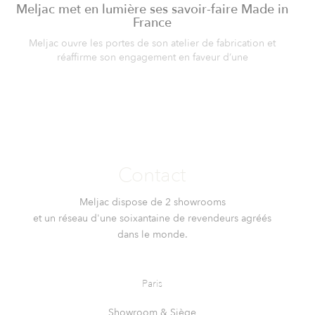
Meljac met en lumière ses savoir-faire Made in
France
Meljac ouvre les portes de son atelier de fabrication et
réaffirme son engagement en faveur d’une
Contact
Meljac dispose de 2 showrooms
et un réseau d'une soixantaine de revendeurs agréés
dans le monde.
Paris
Showroom & Siège