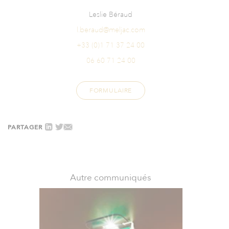
Leslie Béraud
l.beraud@meljac.com
+33 (0)1 71 37 24 00
06 60 71 24 00
FORMULAIRE
PARTAGER
Autre communiqués