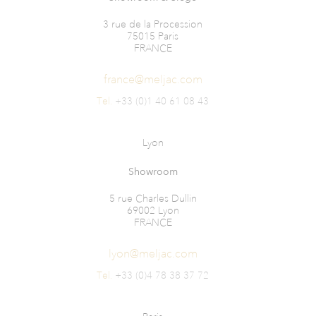
3 rue de la Procession
75015 Paris
FRANCE
france@meljac.com
Tel.
+33 (0)1 40 61 08 43
Lyon
Showroom
5 rue Charles Dullin
69002 Lyon
FRANCE
lyon@meljac.com
Tel.
+33 (0)4 78 38 37 72